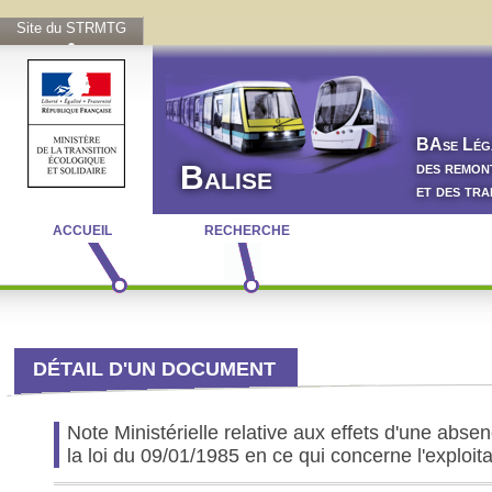
Site du STRMTG
BA
se
L
ég
des remon
Balise
et des tr
ACCUEIL
RECHERCHE
DÉTAIL D'UN DOCUMENT
Note Ministérielle relative aux effets d'une abs
la loi du 09/01/1985 en ce qui concerne l'explo