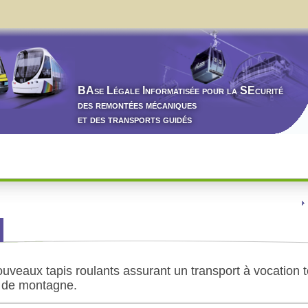
BA
se
L
égale
I
nformatisée pour la
SE
curité
des remontées mécaniques
et des transports guidés
ouveaux tapis roulants assurant un transport à vocation t
s de montagne.