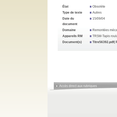
État
Obsolète
Type de texte
Autres
Date du
15/09/04
document
Domaine
Remontées méca
Appareils RM
TRSM-Tapis roula
Document(s)
Titre56392.pdf
( 
Accès direct aux rubriques