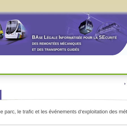
BA
se
L
égale
I
nformatisée pour la
SE
curité
des remontées mécaniques
et des transports guidés
 parc, le trafic et les événements d’exploitation des m