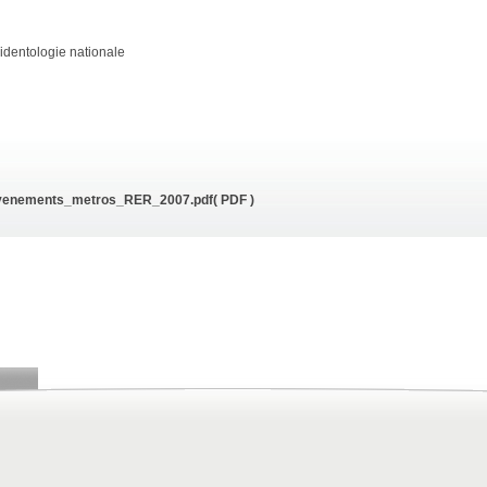
identologie nationale
venements_metros_RER_2007.pdf
( PDF )