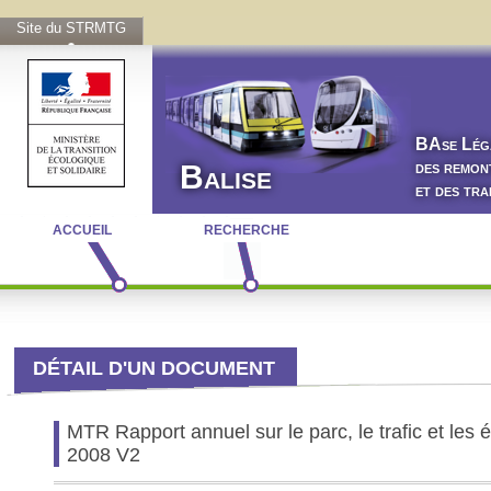
Site du STRMTG
BA
se
L
ég
des remon
Balise
et des tr
ACCUEIL
RECHERCHE
DÉTAIL D'UN DOCUMENT
MTR Rapport annuel sur le parc, le trafic et le
2008 V2