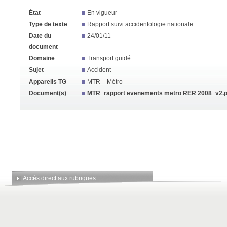
État
En vigueur
Type de texte
Rapport suivi accidentologie nationale
Date du
24/01/11
document
Domaine
Transport guidé
Sujet
Accident
Appareils TG
MTR – Métro
Document(s)
MTR_rapport evenements metro RER 2008_v2.p
Accès direct aux rubriques