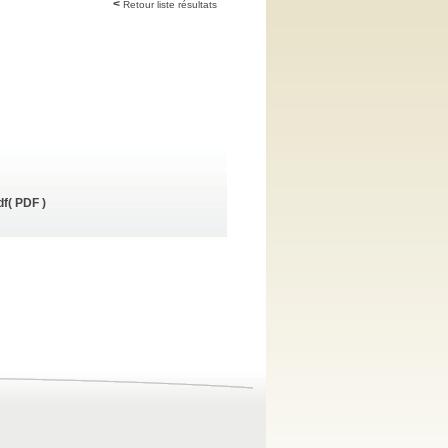
Retour liste résultats
df
( PDF )