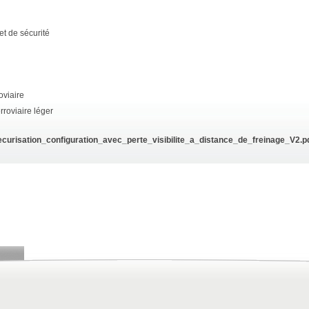
et de sécurité
oviaire
roviaire léger
risation_configuration_avec_perte_visibilite_a_distance_de_freinage_V2.p