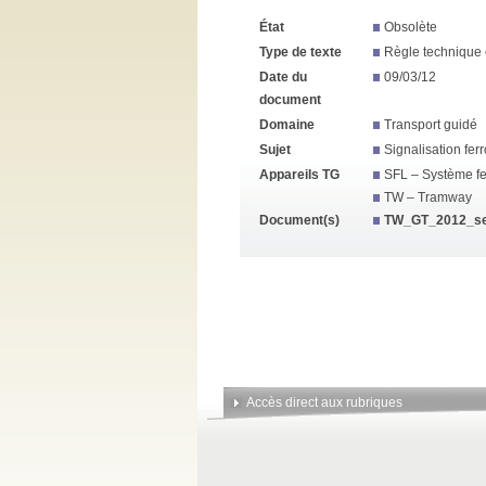
État
Obsolète
Type de texte
Règle technique 
Date du
09/03/12
document
Domaine
Transport guidé
Sujet
Signalisation ferr
Appareils TG
SFL – Système fer
TW – Tramway
Document(s)
TW_GT_2012_secu
Accès direct aux rubriques