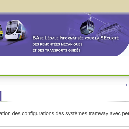
BA
se
L
égale
I
nformatisée pour la
SE
curité
des remontées mécaniques
et des transports guidés
ation des configurations des systèmes tramway avec perte