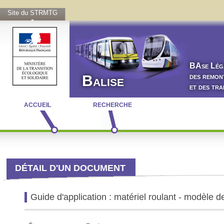
Site du STRMTG
BA
se
L
ég
des remon
Balise
et des tr
ACCUEIL
RECHERCHE
DÉTAIL D'UN DOCUMENT
Guide d'application : matériel roulant - modèle de