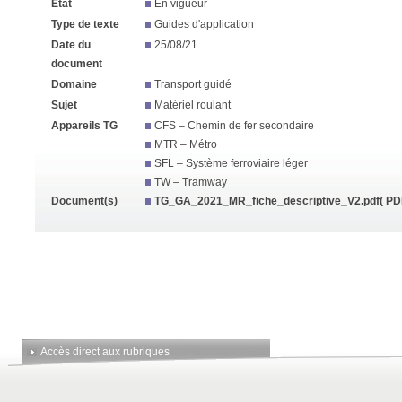
État
En vigueur
Type de texte
Guides d'application
Date du
25/08/21
document
Domaine
Transport guidé
Sujet
Matériel roulant
Appareils TG
CFS – Chemin de fer secondaire
MTR – Métro
SFL – Système ferroviaire léger
TW – Tramway
Document(s)
TG_GA_2021_MR_fiche_descriptive_V2.pdf
( PD
Accès direct aux rubriques