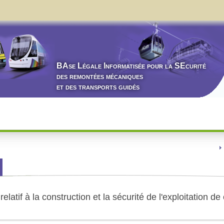
BA
se
L
égale
I
nformatisée pour la
SE
curité
des remontées mécaniques
et des transports guidés
latif à la construction et la sécurité de l'exploitation de