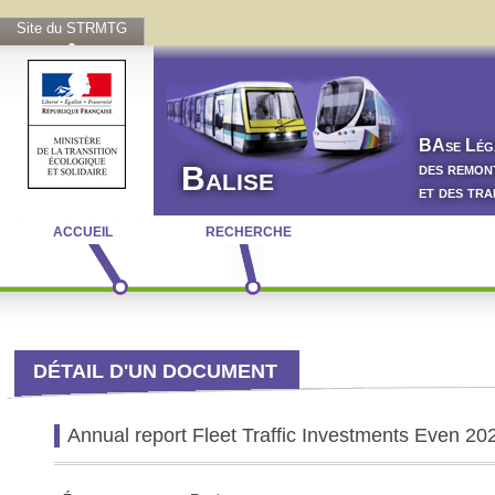
Site du STRMTG
BA
se
L
ég
des remon
Balise
et des tr
ACCUEIL
RECHERCHE
DÉTAIL D'UN DOCUMENT
Annual report Fleet Traffic Investments Even 2