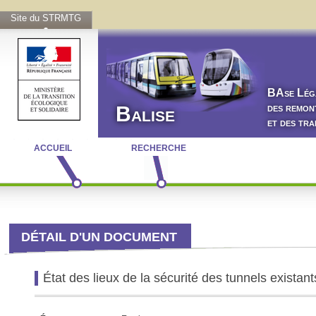
Site du STRMTG
BA
se
L
ég
des remon
Balise
et des tr
ACCUEIL
RECHERCHE
DÉTAIL D'UN DOCUMENT
État des lieux de la sécurité des tunnels exista