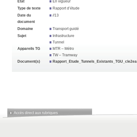
État
En vigueur
Type de texte
Rapport d’étude
Date du
//13
document
Domaine
Transport guidé
Sujet
Infrastructure
Tunnel
Appareils TG
MTR – Métro
TW – Tramway
Document(s)
Rapport_Etude_Tunnels_Existants_TGU_cle2ea
Accès direct aux rubriques