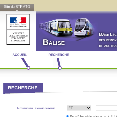
Site du STRMTG
BA
se
L
ég
des remon
Balise
et des tr
ACCUEIL
RECHERCHE
RECHERCHE
Rechercher les mots suivants
Dans l'objet et dans le corps
Uni