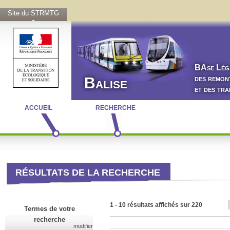
Site du STRMTG
BA
se
L
ég
des remon
Balise
et des tr
ACCUEIL
RECHERCHE
RÉSULTATS DE LA RECHERCHE
1 - 10 résultats affichés sur 220
Termes de votre
recherche
modifier