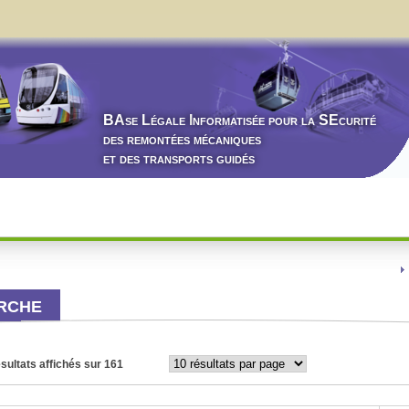
BA
se
L
égale
I
nformatisée pour la
SE
curité
des remontées mécaniques
et des transports guidés
ERCHE
ésultats affichés sur 161