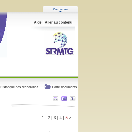
Connexion
Aide
Aller au contenu
Historique des recherches
Porte-documents
1
|
2
|
3
|
4
|
5
>