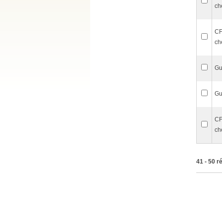
ch
CF
ch
Gu
Gu
CF
ch
41 - 50 r