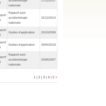
accidentologie
27/12/2017
é
nationale
Rapport suivi
sport
accidentologie
31/12/2014
é
nationale
sport
Guides d'application
20/10/2006
é
sport
Guides d'application
30/04/2018
é
Rapport suivi
sport
accidentologie
26/06/2007
é
nationale
1
|
2
|
3
|
4
|
5
>