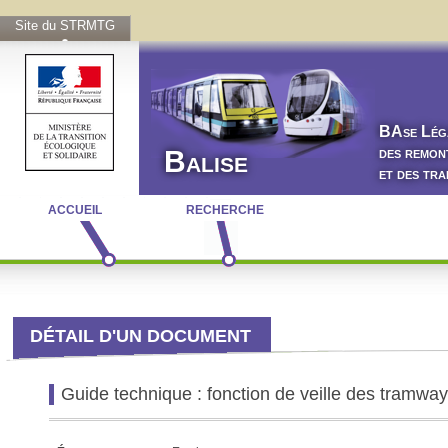
Site du STRMTG
BA
se
L
ég
des remon
Balise
et des tr
ACCUEIL
RECHERCHE
DÉTAIL D'UN DOCUMENT
Guide technique : fonction de veille des tramwa