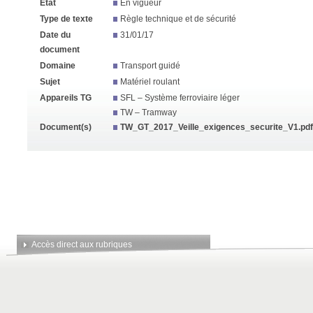
État
En vigueur
Type de texte
Règle technique et de sécurité
Date du
31/01/17
document
Domaine
Transport guidé
Sujet
Matériel roulant
Appareils TG
SFL – Système ferroviaire léger
TW – Tramway
Document(s)
TW_GT_2017_Veille_exigences_securite_V1.pdf
Accès direct aux rubriques