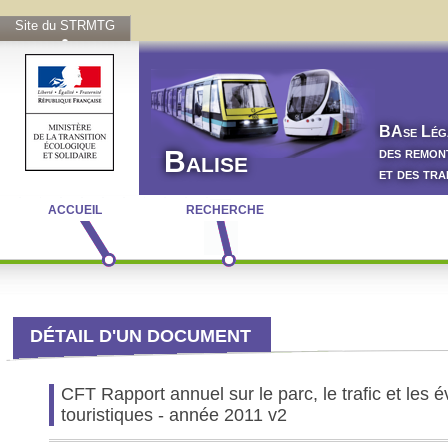
Site du STRMTG
BA
se
L
ég
des remon
Balise
et des tr
ACCUEIL
RECHERCHE
DÉTAIL D'UN DOCUMENT
CFT Rapport annuel sur le parc, le trafic et les
touristiques - année 2011 v2