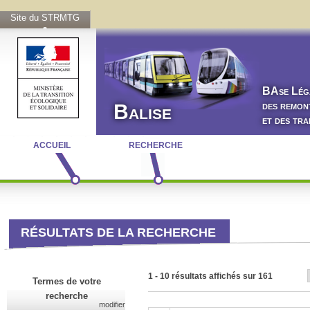
Site du STRMTG
BA
se
L
ég
des remon
Balise
et des tr
ACCUEIL
RECHERCHE
RÉSULTATS DE LA RECHERCHE
1 - 10 résultats affichés sur 161
Termes de votre
recherche
modifier