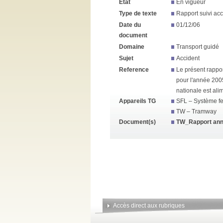
État
En vigueur
Type de texte
Rapport suivi acc
Date du
01/12/06
document
Domaine
Transport guidé
Sujet
Accident
Reference
Le présent rappor
pour l'année 2005
nationale est ali
Appareils TG
SFL – Système fer
TW – Tramway
Document(s)
TW_Rapport ann
Accès direct aux rubriques