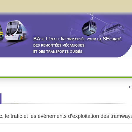
BA
se
L
égale
I
nformatisée pour la
SE
curité
des remontées mécaniques
et des transports guidés
c, le trafic et les événements d’exploitation des tramwa