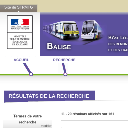
Site du STRMTG
BA
se
L
ég
des remon
Balise
et des tr
ACCUEIL
RECHERCHE
RÉSULTATS DE LA RECHERCHE
11 - 20 résultats affichés sur 161
Termes de votre
recherche
modifier