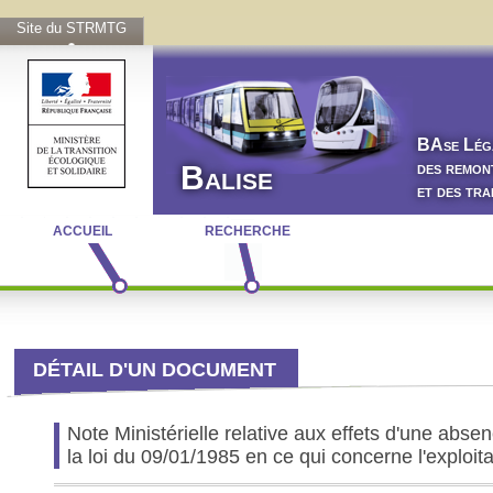
Site du STRMTG
BA
se
L
ég
des remon
Balise
et des tr
ACCUEIL
RECHERCHE
DÉTAIL D'UN DOCUMENT
Note Ministérielle relative aux effets d'une abs
la loi du 09/01/1985 en ce qui concerne l'explo