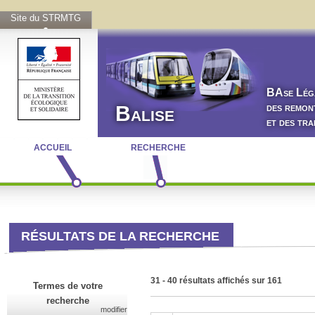
Site du STRMTG
BA
se
L
ég
des remon
Balise
et des tr
ACCUEIL
RECHERCHE
RÉSULTATS DE LA RECHERCHE
31 - 40 résultats affichés sur 161
Termes de votre
recherche
modifier