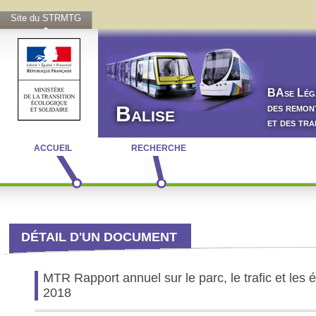
Site du STRMTG
BA
se
L
ég
des remon
Balise
et des tr
ACCUEIL
RECHERCHE
DÉTAIL D'UN DOCUMENT
MTR Rapport annuel sur le parc, le trafic et le
2018