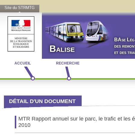
Site du STRMTG
BA
se
L
ég
des remon
Balise
et des tr
ACCUEIL
RECHERCHE
DÉTAIL D'UN DOCUMENT
MTR Rapport annuel sur le parc, le trafic et le
2010