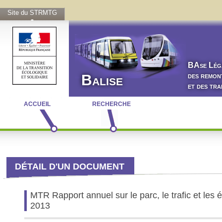
Site du STRMTG
BA
se
L
ég
des remon
Balise
et des tr
ACCUEIL
RECHERCHE
DÉTAIL D'UN DOCUMENT
MTR Rapport annuel sur le parc, le trafic et le
2013