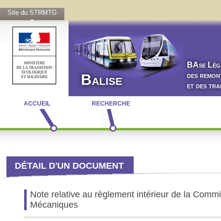
Site du STRMTG
BA
se
L
ég
des remon
Balise
et des tr
ACCUEIL
RECHERCHE
DÉTAIL D'UN DOCUMENT
Note relative au règlement intérieur de la Comm
Mécaniques