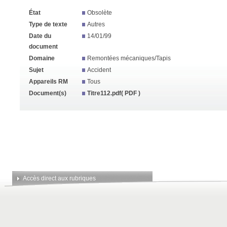
État
Obsolète
Type de texte
Autres
Date du
14/01/99
document
Domaine
Remontées mécaniques/Tapis
Sujet
Accident
Appareils RM
Tous
Document(s)
Titre112.pdf
( PDF )
Accès direct aux rubriques